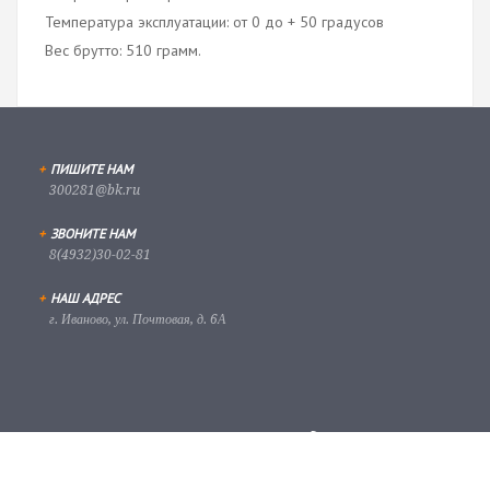
Температура эксплуатации: от 0 до + 50 градусов
Вес брутто: 510 грамм.
+
ПИШИТЕ НАМ
300281@bk.ru
+
ЗВОНИТЕ НАМ
8(4932)30-02-81
+
НАШ АДРЕС
г. Иваново, ул. Почтовая, д. 6А
Скачать приложение для
удаленного доступа к