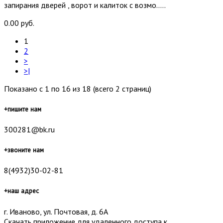
запирания дверей , ворот и калиток с возмо.....
0.00 руб.
1
2
>
>|
Показано с 1 по 16 из 18 (всего 2 страниц)
+
пишите нам
300281@bk.ru
+
звоните нам
8(4932)30-02-81
+
наш адрес
г. Иваново, ул. Почтовая, д. 6А
Скачать приложение для удаленного доступа к