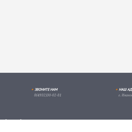
+
ЗВОНИТЕ НАМ
+
НАШ АД
8(4932)30-02-81
г. Ивано
 для удаленного
истратору