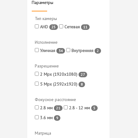
Параметры
Тип камеры
AHD
Сетевая
25
11
Исполнение
Уличная
Внутренняя
34
2
Разрешение
2 Mpx (1920x1080)
27
5 Mpx (2592x1920)
8
Фокусное расстояние
2.8 мм
2.8 - 12 мм
21
5
3.6 мм
9
Матрица