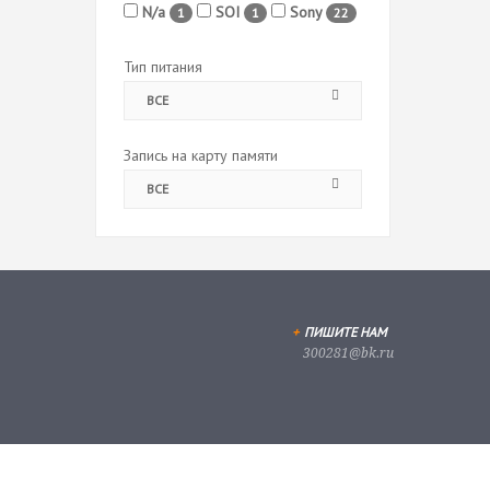
N/a
SOI
Sony
1
1
22
Тип питания
ВСЕ
Запись на карту памяти
ВСЕ
+
ПИШИТЕ НАМ
300281@bk.ru
Скачать приложение
доступа к видеорег