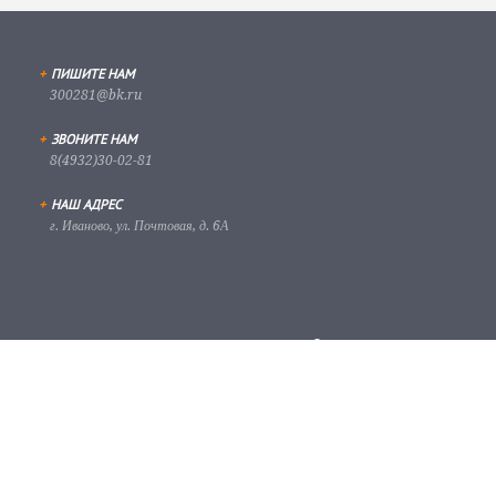
+
ПИШИТЕ НАМ
300281@bk.ru
+
ЗВОНИТЕ НАМ
8(4932)30-02-81
+
НАШ АДРЕС
г. Иваново, ул. Почтовая, д. 6А
Скачать приложение для
удаленного доступа к
видеорегистратору